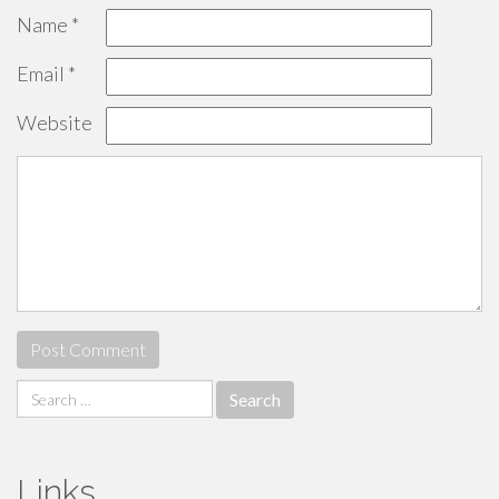
Name
*
Email
*
Website
Search
for:
Links