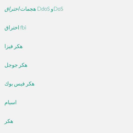
DdoS وDoS
هجمات
اختراق
اختراق fbi
هكر فيزا
هكر جوجل
هكر فيس بوك
اسبام
هكر